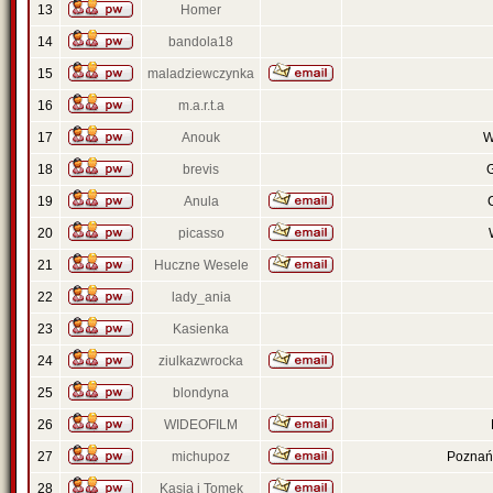
13
Homer
14
bandola18
15
maladziewczynka
16
m.a.r.t.a
17
Anouk
W
18
brevis
19
Anula
20
picasso
21
Huczne Wesele
22
lady_ania
23
Kasienka
24
ziulkazwrocka
25
blondyna
26
WIDEOFILM
27
michupoz
Poznań 
28
Kasia i Tomek