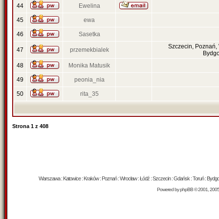
44
Ewelina
45
ewa
46
Sasetka
Szczecin, Poznań,
47
przemekbialek
Bydgo
48
Monika Matusik
49
peonia_nia
50
rita_35
Strona
1
z
408
Warszawa : Katowice : Kraków : Poznań : Wrocław : Łódź : Szczecin : Gdańsk : Toruń : Bydgosz
Powered by
phpBB
© 2001, 200