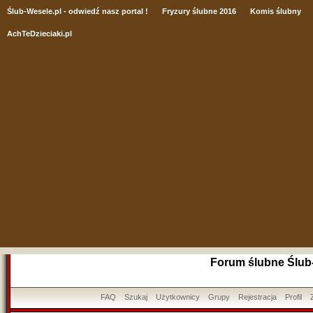
Ślub
-Wesele.pl - odwiedź nasz portal !
Fryzury ślubne 2016
Komis ślubny
AchTeDzieciaki.pl
Forum ślubne Ślub
FAQ
Szukaj
Użytkownicy
Grupy
Rejestracja
Profil