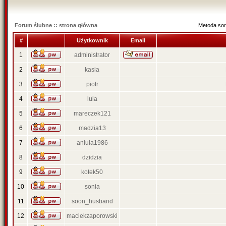
Forum ślubne :: strona główna
Metoda sor
#
Użytkownik
Email
1
administrator
2
kasia
3
piotr
4
lula
5
mareczek121
6
madzia13
7
aniula1986
8
dzidzia
9
kotek50
10
sonia
11
soon_husband
12
maciekzaporowski