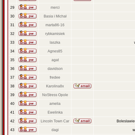
29
merci
30
Basia i Michał
31
marta86-16
32
rybkamisiek
33
laszka
34
Agnes85
35
agat
36
davidson
37
fredee
38
Karolina8x
39
NoStress Opole
40
amelia
41
Ewelinka
42
Lincoln Town Car
Boleslawi
43
dagi
w