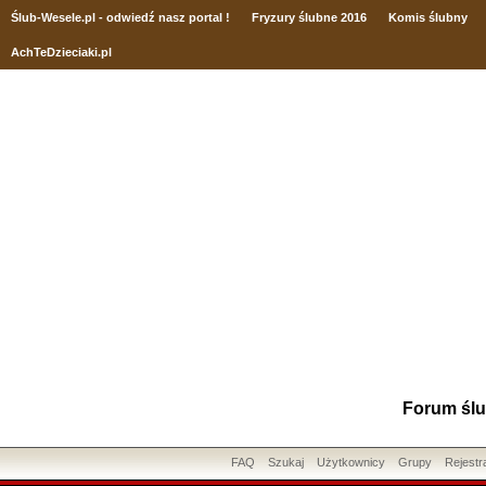
Ślub
-Wesele.pl - odwiedź nasz portal !
Fryzury ślubne 2016
Komis ślubny
AchTeDzieciaki.pl
Forum ślu
FAQ
Szukaj
Użytkownicy
Grupy
Rejestr