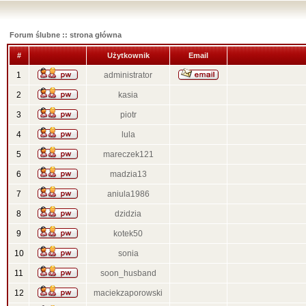
Forum ślubne :: strona główna
#
Użytkownik
Email
1
administrator
2
kasia
3
piotr
4
lula
5
mareczek121
6
madzia13
7
aniula1986
8
dzidzia
9
kotek50
10
sonia
11
soon_husband
12
maciekzaporowski