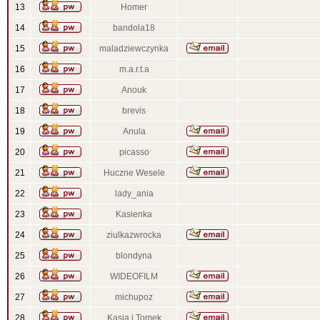
13
Homer
14
bandola18
15
maladziewczynka
16
m.a.r.t.a
17
Anouk
18
brevis
19
Anula
20
picasso
21
Huczne Wesele
22
lady_ania
23
Kasienka
24
ziulkazwrocka
25
blondyna
26
WIDEOFILM
27
michupoz
28
Kasia i Tomek