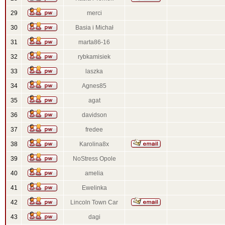
29
merci
30
Basia i Michał
31
marta86-16
32
rybkamisiek
33
laszka
34
Agnes85
35
agat
36
davidson
37
fredee
38
Karolina8x
39
NoStress Opole
40
amelia
41
Ewelinka
42
Lincoln Town Car
43
dagi