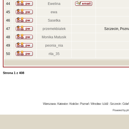
44
Ewelina
45
ewa
46
Sasetka
47
przemekbialek
Szczecin, Pozn
48
Monika Matusik
49
peonia_nia
50
rita_35
Strona
1
z
408
Warszawa : Katowice : Kraków : Poznań : Wrocław : Łódź : Szczecin : Gdańsk 
Powered by
p