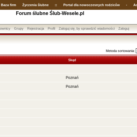
Baza firm
Życzenia ślubne
::
Portal dla nowoczesnych rodziców
-
Ac
Forum ślubne Ślub-Wesele.pl
ownicy
Grupy
Rejestracja
Profil
Zaloguj się, by sprawdzić wiadomości
Zaloguj
Metoda sortowania:
Skąd
Poznań
Poznań