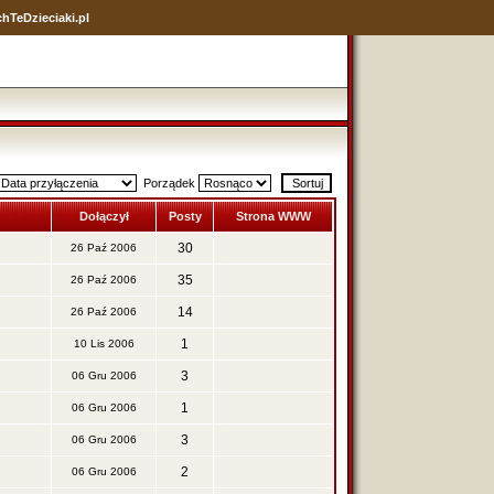
hTeDzieciaki.pl
Porządek
Dołączył
Posty
Strona WWW
30
26 Paź 2006
35
26 Paź 2006
14
26 Paź 2006
1
10 Lis 2006
3
06 Gru 2006
1
06 Gru 2006
3
06 Gru 2006
2
06 Gru 2006