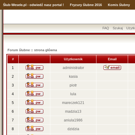
Ślub
-Wesele.pl - odwiedź nasz portal !
Fryzury ślubne 2016
Komis ślubny
FAQ
Szukaj
Użytk
Forum ślubne :: strona główna
#
Użytkownik
Email
1
administrator
2
kasia
3
piotr
4
lula
5
mareczek121
6
madzia13
7
aniula1986
8
dzidzia