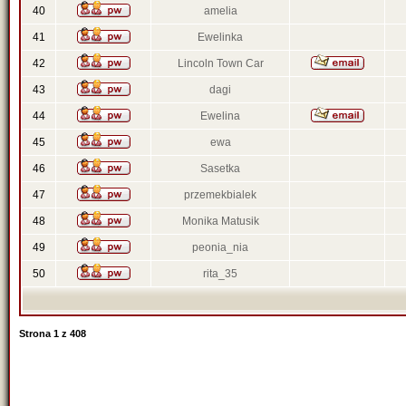
40
amelia
41
Ewelinka
42
Lincoln Town Car
43
dagi
44
Ewelina
45
ewa
46
Sasetka
47
przemekbialek
48
Monika Matusik
49
peonia_nia
50
rita_35
Strona
1
z
408