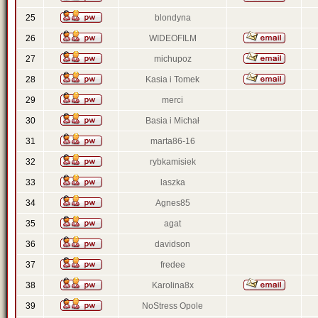
25
blondyna
26
WIDEOFILM
27
michupoz
28
Kasia i Tomek
29
merci
30
Basia i Michał
31
marta86-16
32
rybkamisiek
33
laszka
34
Agnes85
35
agat
36
davidson
37
fredee
38
Karolina8x
39
NoStress Opole