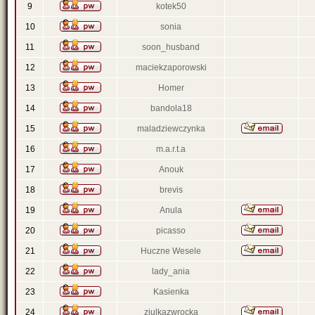
9
kotek50
10
sonia
11
soon_husband
12
maciekzaporowski
13
Homer
14
bandola18
15
maladziewczynka
16
m.a.r.t.a
17
Anouk
18
brevis
19
Anula
20
picasso
21
Huczne Wesele
22
lady_ania
23
Kasienka
24
ziulkazwrocka