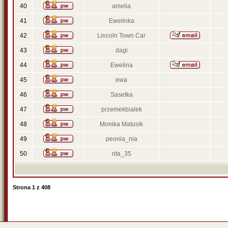
40
amelia
41
Ewelinka
42
Lincoln Town Car
43
dagi
44
Ewelina
45
ewa
46
Sasetka
47
przemekbialek
48
Monika Matusik
49
peonia_nia
50
rita_35
Strona
1
z
408