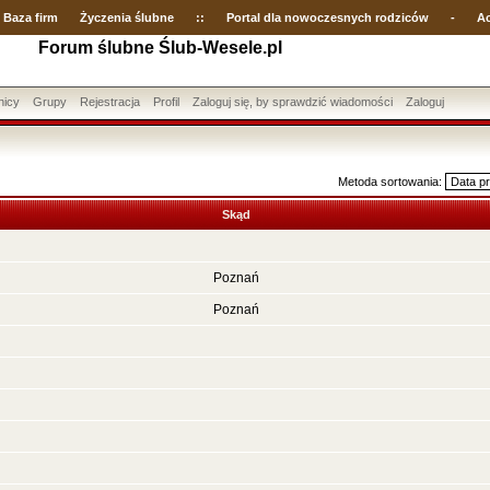
Baza firm
Życzenia ślubne
::
Portal dla nowoczesnych rodziców
-
Ac
Forum ślubne Ślub-Wesele.pl
nicy
Grupy
Rejestracja
Profil
Zaloguj się, by sprawdzić wiadomości
Zaloguj
Metoda sortowania:
Skąd
Poznań
Poznań