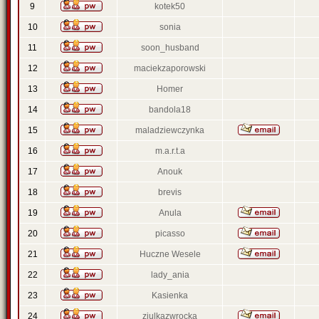
9
kotek50
10
sonia
11
soon_husband
12
maciekzaporowski
13
Homer
14
bandola18
15
maladziewczynka
16
m.a.r.t.a
17
Anouk
18
brevis
19
Anula
20
picasso
21
Huczne Wesele
22
lady_ania
23
Kasienka
24
ziulkazwrocka