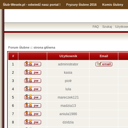
Ślub
-Wesele.pl - odwiedź nasz portal !
Fryzury ślubne 2016
Komis ślubny
FAQ
Szukaj
Użytkow
Forum ślubne :: strona główna
#
Użytkownik
Email
1
administrator
2
kasia
3
piotr
4
lula
5
mareczek121
6
madzia13
7
aniula1986
8
dzidzia