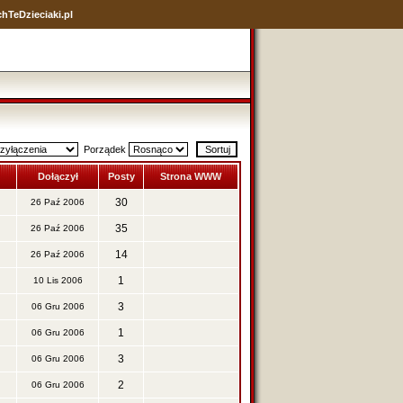
hTeDzieciaki.pl
Porządek
Dołączył
Posty
Strona WWW
30
26 Paź 2006
35
26 Paź 2006
14
26 Paź 2006
1
10 Lis 2006
3
06 Gru 2006
1
06 Gru 2006
3
06 Gru 2006
2
06 Gru 2006