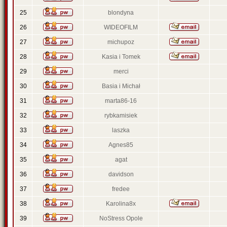
25
blondyna
26
WIDEOFILM
27
michupoz
28
Kasia i Tomek
29
merci
30
Basia i Michał
31
marta86-16
32
rybkamisiek
33
laszka
34
Agnes85
35
agat
36
davidson
37
fredee
38
Karolina8x
39
NoStress Opole