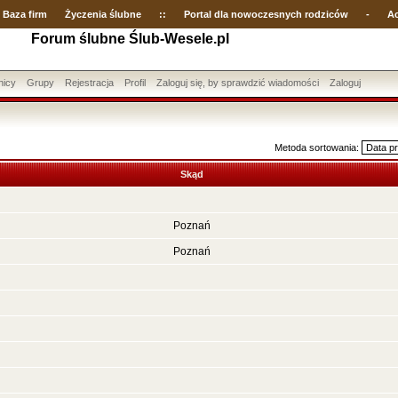
Baza firm
Życzenia ślubne
::
Portal dla nowoczesnych rodziców
-
Ac
Forum ślubne Ślub-Wesele.pl
nicy
Grupy
Rejestracja
Profil
Zaloguj się, by sprawdzić wiadomości
Zaloguj
Metoda sortowania:
Skąd
Poznań
Poznań