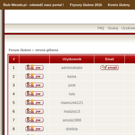
Ślub
-Wesele.pl - odwiedź nasz portal !
Fryzury ślubne 2016
Komis ślubny
FAQ
Szukaj
Użytkow
Forum ślubne :: strona główna
#
Użytkownik
Email
1
administrator
2
kasia
3
piotr
4
lula
5
mareczek121
6
madzia13
7
aniula1986
8
dzidzia