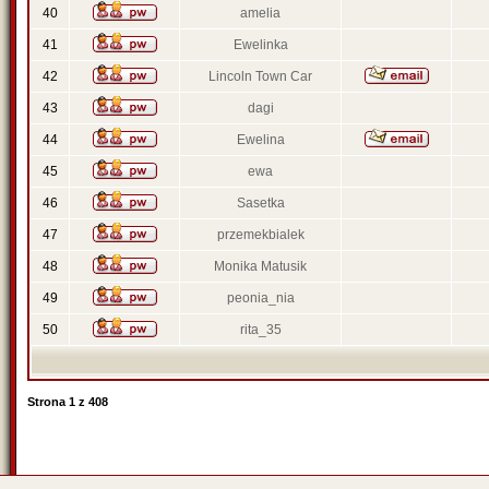
40
amelia
41
Ewelinka
42
Lincoln Town Car
43
dagi
44
Ewelina
45
ewa
46
Sasetka
47
przemekbialek
48
Monika Matusik
49
peonia_nia
50
rita_35
Strona
1
z
408