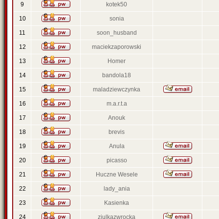
9
kotek50
10
sonia
11
soon_husband
12
maciekzaporowski
13
Homer
14
bandola18
15
maladziewczynka
16
m.a.r.t.a
17
Anouk
18
brevis
19
Anula
20
picasso
21
Huczne Wesele
22
lady_ania
23
Kasienka
24
ziulkazwrocka