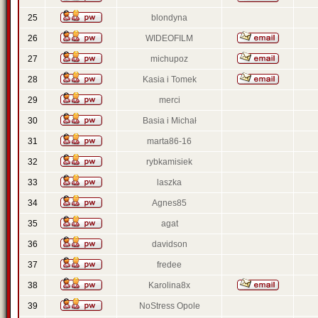
25
blondyna
26
WIDEOFILM
27
michupoz
28
Kasia i Tomek
29
merci
30
Basia i Michał
31
marta86-16
32
rybkamisiek
33
laszka
34
Agnes85
35
agat
36
davidson
37
fredee
38
Karolina8x
39
NoStress Opole