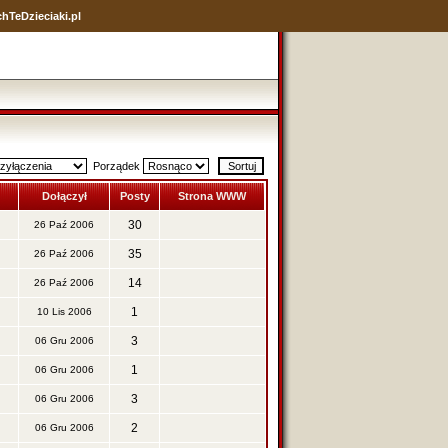
hTeDzieciaki.pl
Porządek
Dołączył
Posty
Strona WWW
30
26 Paź 2006
35
26 Paź 2006
14
26 Paź 2006
1
10 Lis 2006
3
06 Gru 2006
1
06 Gru 2006
3
06 Gru 2006
2
06 Gru 2006