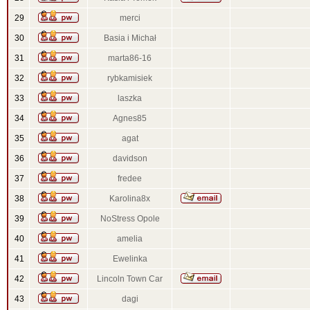
29
merci
30
Basia i Michał
31
marta86-16
32
rybkamisiek
33
laszka
34
Agnes85
35
agat
36
davidson
37
fredee
38
Karolina8x
39
NoStress Opole
40
amelia
41
Ewelinka
42
Lincoln Town Car
43
dagi