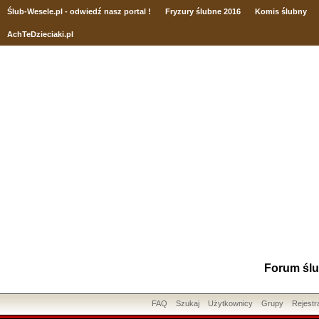
Ślub
-Wesele.pl - odwiedź nasz portal !
Fryzury ślubne 2016
Komis ślubny
AchTeDzieciaki.pl
Forum ślu
FAQ
Szukaj
Użytkownicy
Grupy
Rejestr