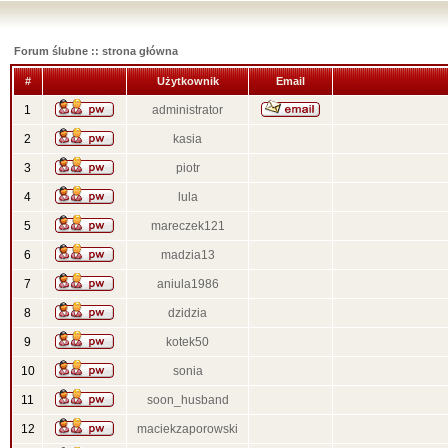
Forum ślubne :: strona główna
#
Użytkownik
Email
1
administrator
2
kasia
3
piotr
4
lula
5
mareczek121
6
madzia13
7
aniula1986
8
dzidzia
9
kotek50
10
sonia
11
soon_husband
12
maciekzaporowski