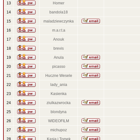
13
Homer
14
bandola18
15
maladziewczynka
16
m.a.r.t.a
17
Anouk
18
brevis
19
Anula
20
picasso
21
Huczne Wesele
22
lady_ania
23
Kasienka
24
ziulkazwrocka
25
blondyna
26
WIDEOFILM
27
michupoz
28
Kasia i Tomek