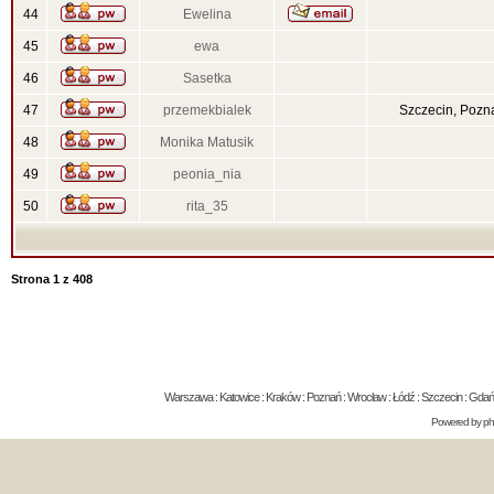
44
Ewelina
45
ewa
46
Sasetka
47
przemekbialek
Szczecin, Pozn
48
Monika Matusik
49
peonia_nia
50
rita_35
Strona
1
z
408
Warszawa : Katowice : Kraków : Poznań : Wrocław : Łódź : Szczecin : Gdańsk 
Powered by
p