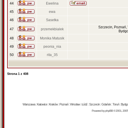
44
Ewelina
45
ewa
46
Sasetka
Szczecin, Poznań,
47
przemekbialek
Bydgo
48
Monika Matusik
49
peonia_nia
50
rita_35
Strona
1
z
408
Warszawa : Katowice : Kraków : Poznań : Wrocław : Łódź : Szczecin : Gdańsk : Toruń : Bydgosz
Powered by
phpBB
© 2001, 200