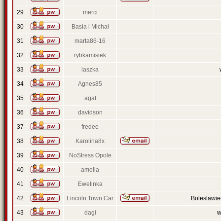
29
merci
30
Basia i Michał
31
marta86-16
32
rybkamisiek
33
laszka
34
Agnes85
35
agat
36
davidson
37
fredee
38
Karolina8x
39
NoStress Opole
40
amelia
41
Ewelinka
42
Lincoln Town Car
Boleslawi
43
dagi
w