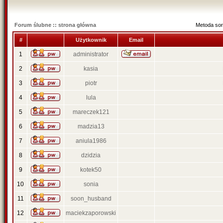
Forum ślubne :: strona główna
Metoda sor
#
Użytkownik
Email
1
administrator
2
kasia
3
piotr
4
lula
5
mareczek121
6
madzia13
7
aniula1986
8
dzidzia
9
kotek50
10
sonia
11
soon_husband
12
maciekzaporowski