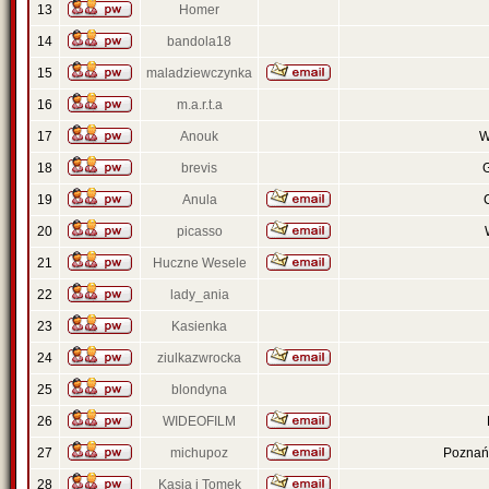
13
Homer
14
bandola18
15
maladziewczynka
16
m.a.r.t.a
17
Anouk
W
18
brevis
19
Anula
20
picasso
21
Huczne Wesele
22
lady_ania
23
Kasienka
24
ziulkazwrocka
25
blondyna
26
WIDEOFILM
27
michupoz
Poznań 
28
Kasia i Tomek