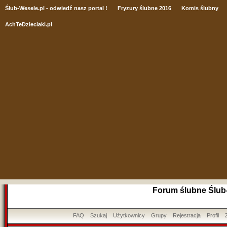
Ślub
-Wesele.pl - odwiedź nasz portal !
Fryzury ślubne 2016
Komis ślubny
AchTeDzieciaki.pl
Forum ślubne Ślub
FAQ
Szukaj
Użytkownicy
Grupy
Rejestracja
Profil