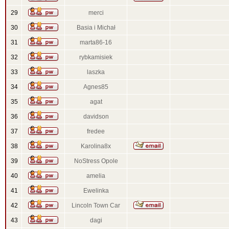
29
merci
30
Basia i Michał
31
marta86-16
32
rybkamisiek
33
laszka
34
Agnes85
35
agat
36
davidson
37
fredee
38
Karolina8x
39
NoStress Opole
40
amelia
41
Ewelinka
42
Lincoln Town Car
43
dagi