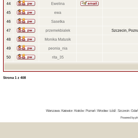
44
Ewelina
45
ewa
46
Sasetka
47
przemekbialek
Szczecin, Pozn
48
Monika Matusik
49
peonia_nia
50
rita_35
Strona
1
z
408
Warszawa : Katowice : Kraków : Poznań : Wrocław : Łódź : Szczecin : Gdańsk 
Powered by
p