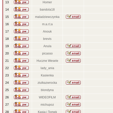
13
Homer
14
bandola18
15
maladziewczynka
16
m.a.r.t.a
17
Anouk
18
brevis
19
Anula
20
picasso
21
Huczne Wesele
22
lady_ania
23
Kasienka
24
ziulkazwrocka
25
blondyna
26
WIDEOFILM
27
michupoz
28
Kasia i Tomek