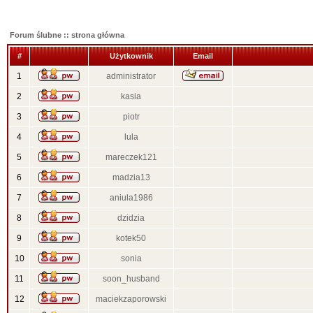
Forum ślubne :: strona główna
#
Użytkownik
Email
1
administrator
2
kasia
3
piotr
4
lula
5
mareczek121
6
madzia13
7
aniula1986
8
dzidzia
9
kotek50
10
sonia
11
soon_husband
12
maciekzaporowski