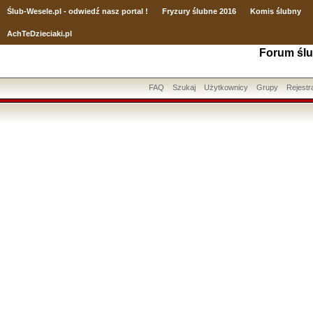
Ślub
-Wesele.pl - odwiedź nasz portal !
Fryzury ślubne 2016
Komis ślubny
AchTeDzieciaki.pl
Forum ślu
FAQ
Szukaj
Użytkownicy
Grupy
Rejestr