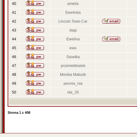
40
amelia
41
Ewelinka
42
Lincoln Town Car
43
dagi
44
Ewelina
45
ewa
46
Sasetka
47
przemekbialek
48
Monika Matusik
49
peonia_nia
50
rita_35
Strona
1
z
408