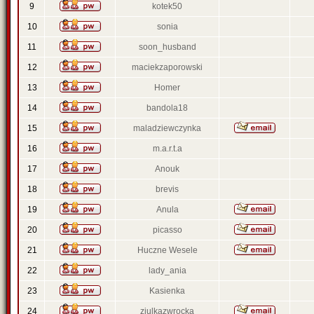
9
kotek50
10
sonia
11
soon_husband
12
maciekzaporowski
13
Homer
14
bandola18
15
maladziewczynka
16
m.a.r.t.a
17
Anouk
18
brevis
19
Anula
20
picasso
21
Huczne Wesele
22
lady_ania
23
Kasienka
24
ziulkazwrocka