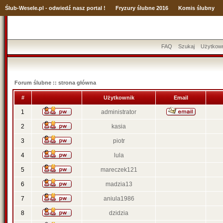
Ślub
-Wesele.pl - odwiedź nasz portal !
Fryzury ślubne 2016
Komis ślubny
FAQ
Szukaj
Użytkow
Forum ślubne :: strona główna
#
Użytkownik
Email
1
administrator
2
kasia
3
piotr
4
lula
5
mareczek121
6
madzia13
7
aniula1986
8
dzidzia