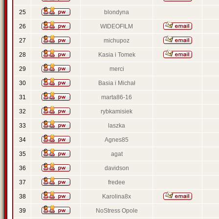
25
blondyna
26
WIDEOFILM
27
michupoz
28
Kasia i Tomek
29
merci
30
Basia i Michał
31
marta86-16
32
rybkamisiek
33
laszka
34
Agnes85
35
agat
36
davidson
37
fredee
38
Karolina8x
39
NoStress Opole