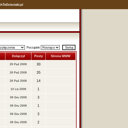
hTeDzieciaki.pl
Porządek
Dołączył
Posty
Strona WWW
30
26 Paź 2006
35
26 Paź 2006
14
26 Paź 2006
1
10 Lis 2006
3
06 Gru 2006
1
06 Gru 2006
3
06 Gru 2006
2
06 Gru 2006