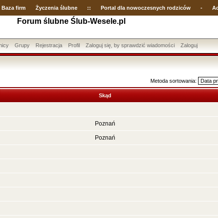
Baza firm
Życzenia ślubne
::
Portal dla nowoczesnych rodziców
-
Ac
Forum ślubne Ślub-Wesele.pl
nicy
Grupy
Rejestracja
Profil
Zaloguj się, by sprawdzić wiadomości
Zaloguj
Metoda sortowania:
Skąd
Poznań
Poznań