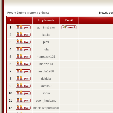
Forum ślubne :: strona główna
Metoda sor
#
Użytkownik
Email
1
administrator
2
kasia
3
piotr
4
lula
5
mareczek121
6
madzia13
7
aniula1986
8
dzidzia
9
kotek50
10
sonia
11
soon_husband
12
maciekzaporowski