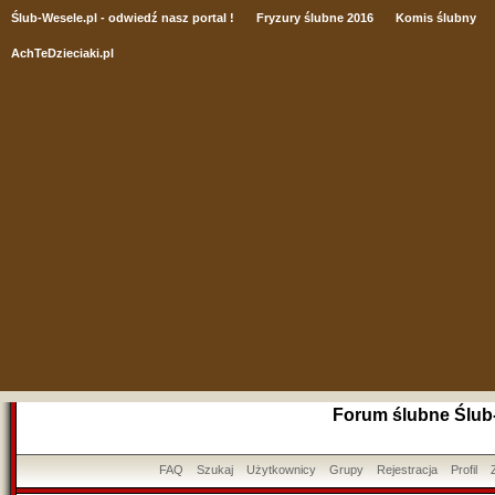
Ślub
-Wesele.pl - odwiedź nasz portal !
Fryzury ślubne 2016
Komis ślubny
AchTeDzieciaki.pl
Forum ślubne Ślub
FAQ
Szukaj
Użytkownicy
Grupy
Rejestracja
Profil