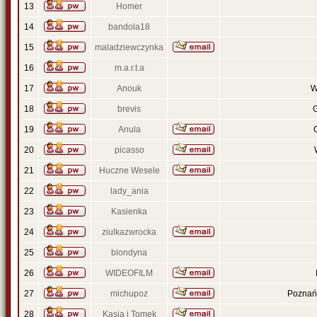
13
Homer
14
bandola18
15
maladziewczynka
16
m.a.r.t.a
17
Anouk
W
18
brevis
19
Anula
20
picasso
21
Huczne Wesele
22
lady_ania
23
Kasienka
24
ziulkazwrocka
25
blondyna
26
WIDEOFILM
27
michupoz
Poznań 
28
Kasia i Tomek