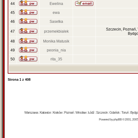
44
Ewelina
45
ewa
46
Sasetka
Szczecin, Poznań,
47
przemekbialek
Bydgo
48
Monika Matusik
49
peonia_nia
50
rita_35
Strona
1
z
408
Warszawa : Katowice : Kraków : Poznań : Wrocław : Łódź : Szczecin : Gdańsk : Toruń : Bydgosz
Powered by
phpBB
© 2001, 200