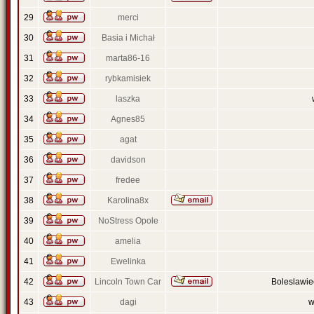
29
merci
30
Basia i Michał
31
marta86-16
32
rybkamisiek
33
laszka
34
Agnes85
35
agat
36
davidson
37
fredee
38
Karolina8x
39
NoStress Opole
40
amelia
41
Ewelinka
42
Lincoln Town Car
Boleslawi
43
dagi
w