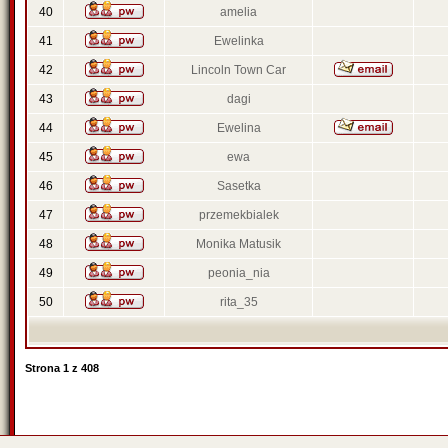
40
amelia
41
Ewelinka
42
Lincoln Town Car
43
dagi
44
Ewelina
45
ewa
46
Sasetka
47
przemekbialek
48
Monika Matusik
49
peonia_nia
50
rita_35
Strona
1
z
408