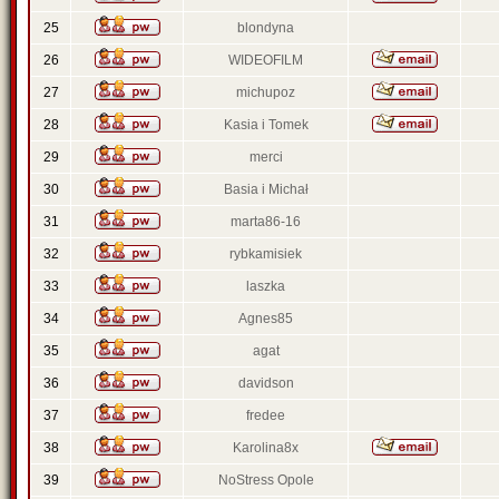
25
blondyna
26
WIDEOFILM
27
michupoz
28
Kasia i Tomek
29
merci
30
Basia i Michał
31
marta86-16
32
rybkamisiek
33
laszka
34
Agnes85
35
agat
36
davidson
37
fredee
38
Karolina8x
39
NoStress Opole