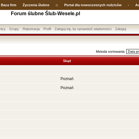
Baza firm
Życzenia ślubne
::
Portal dla nowoczesnych rodziców
-
Ac
Forum ślubne Ślub-Wesele.pl
nicy
Grupy
Rejestracja
Profil
Zaloguj się, by sprawdzić wiadomości
Zaloguj
Metoda sortowania:
Skąd
Poznań
Poznań