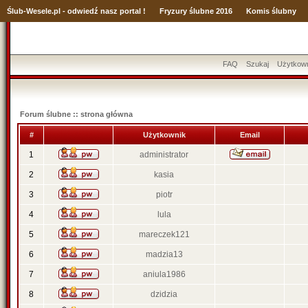
Ślub
-Wesele.pl - odwiedź nasz portal !
Fryzury ślubne 2016
Komis ślubny
FAQ
Szukaj
Użytkow
Forum ślubne :: strona główna
#
Użytkownik
Email
1
administrator
2
kasia
3
piotr
4
lula
5
mareczek121
6
madzia13
7
aniula1986
8
dzidzia