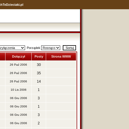
hTeDzieciaki.pl
Porządek
Dołączył
Posty
Strona WWW
30
26 Paź 2006
35
26 Paź 2006
14
26 Paź 2006
1
10 Lis 2006
3
06 Gru 2006
1
06 Gru 2006
3
06 Gru 2006
2
06 Gru 2006