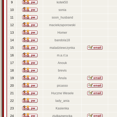
9
kotek50
10
sonia
11
soon_husband
12
maciekzaporowski
13
Homer
14
bandola18
15
maladziewczynka
16
m.a.r.t.a
17
Anouk
18
brevis
19
Anula
20
picasso
21
Huczne Wesele
22
lady_ania
23
Kasienka
24
ziulkazwrocka