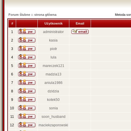
Forum ślubne :: strona główna
Metoda sor
#
Użytkownik
Email
1
administrator
2
kasia
3
piotr
4
lula
5
mareczek121
6
madzia13
7
aniula1986
8
dzidzia
9
kotek50
10
sonia
11
soon_husband
12
maciekzaporowski