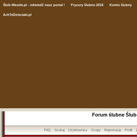
Ślub
-Wesele.pl - odwiedź nasz portal !
Fryzury ślubne 2016
Komis ślubny
AchTeDzieciaki.pl
Forum ślubne Ślub
FAQ
Szukaj
Użytkownicy
Grupy
Rejestracja
Profil