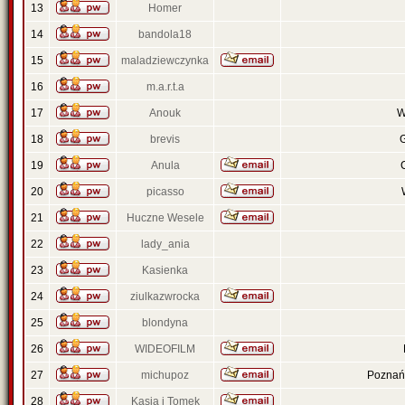
13
Homer
14
bandola18
15
maladziewczynka
16
m.a.r.t.a
17
Anouk
W
18
brevis
19
Anula
20
picasso
21
Huczne Wesele
22
lady_ania
23
Kasienka
24
ziulkazwrocka
25
blondyna
26
WIDEOFILM
27
michupoz
Poznań 
28
Kasia i Tomek