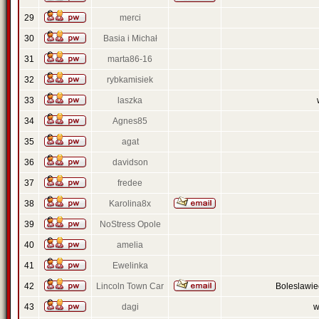
29
merci
30
Basia i Michał
31
marta86-16
32
rybkamisiek
33
laszka
34
Agnes85
35
agat
36
davidson
37
fredee
38
Karolina8x
39
NoStress Opole
40
amelia
41
Ewelinka
42
Lincoln Town Car
Boleslawi
43
dagi
w