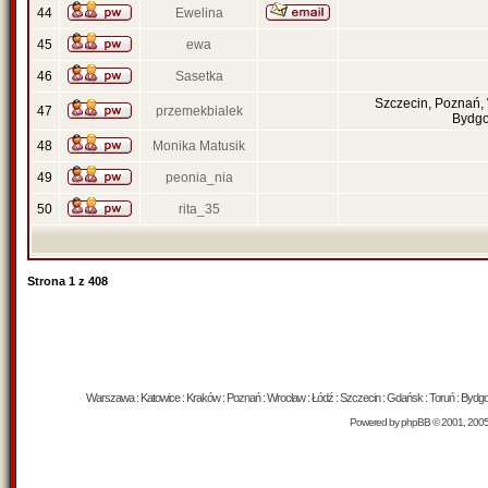
44
Ewelina
45
ewa
46
Sasetka
Szczecin, Poznań,
47
przemekbialek
Bydgo
48
Monika Matusik
49
peonia_nia
50
rita_35
Strona
1
z
408
Warszawa : Katowice : Kraków : Poznań : Wrocław : Łódź : Szczecin : Gdańsk : Toruń : Bydgosz
Powered by
phpBB
© 2001, 200