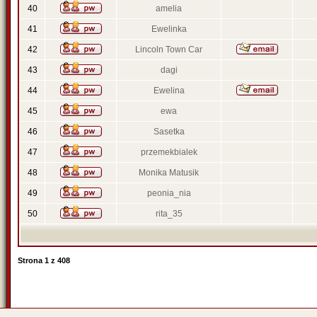
40
amelia
41
Ewelinka
42
Lincoln Town Car
43
dagi
44
Ewelina
45
ewa
46
Sasetka
47
przemekbialek
48
Monika Matusik
49
peonia_nia
50
rita_35
Strona
1
z
408