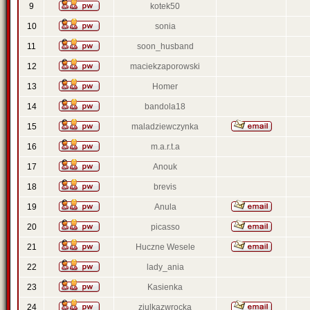
9
kotek50
10
sonia
11
soon_husband
12
maciekzaporowski
13
Homer
14
bandola18
15
maladziewczynka
16
m.a.r.t.a
17
Anouk
18
brevis
19
Anula
20
picasso
21
Huczne Wesele
22
lady_ania
23
Kasienka
24
ziulkazwrocka