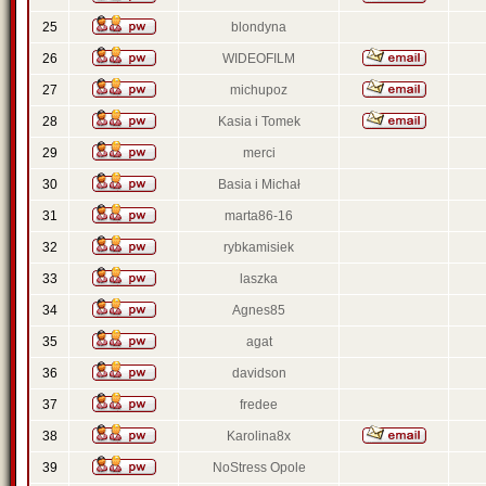
25
blondyna
26
WIDEOFILM
27
michupoz
28
Kasia i Tomek
29
merci
30
Basia i Michał
31
marta86-16
32
rybkamisiek
33
laszka
34
Agnes85
35
agat
36
davidson
37
fredee
38
Karolina8x
39
NoStress Opole