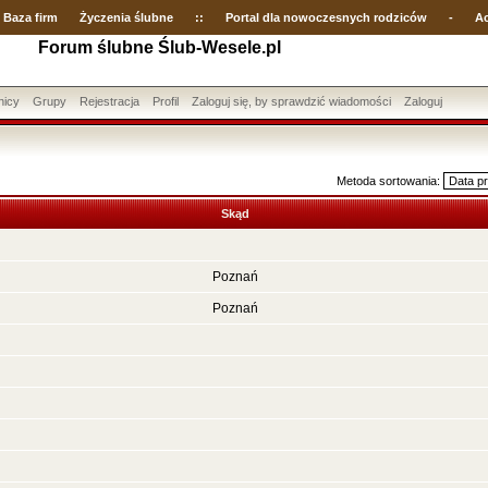
Baza firm
Życzenia ślubne
::
Portal dla nowoczesnych rodziców
-
Ac
Forum ślubne Ślub-Wesele.pl
nicy
Grupy
Rejestracja
Profil
Zaloguj się, by sprawdzić wiadomości
Zaloguj
Metoda sortowania:
Skąd
Poznań
Poznań