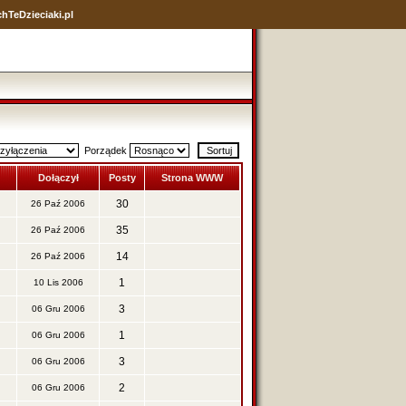
hTeDzieciaki.pl
Porządek
Dołączył
Posty
Strona WWW
30
26 Paź 2006
35
26 Paź 2006
14
26 Paź 2006
1
10 Lis 2006
3
06 Gru 2006
1
06 Gru 2006
3
06 Gru 2006
2
06 Gru 2006