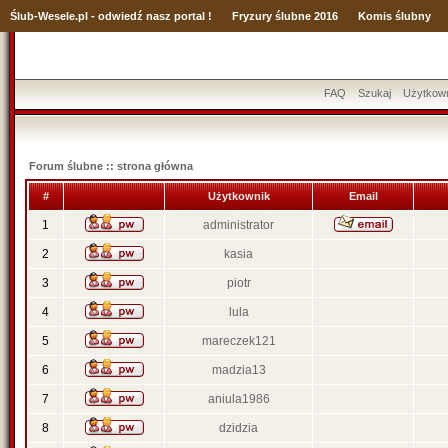
Ślub
-Wesele.pl - odwiedź nasz portal !
Fryzury ślubne 2016
Komis ślubny
FAQ
Szukaj
Użytkow
Forum ślubne :: strona główna
#
Użytkownik
Email
1
administrator
2
kasia
3
piotr
4
lula
5
mareczek121
6
madzia13
7
aniula1986
8
dzidzia