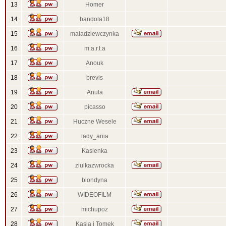
13
Homer
14
bandola18
15
maladziewczynka
16
m.a.r.t.a
17
Anouk
18
brevis
19
Anula
20
picasso
21
Huczne Wesele
22
lady_ania
23
Kasienka
24
ziulkazwrocka
25
blondyna
26
WIDEOFILM
27
michupoz
28
Kasia i Tomek