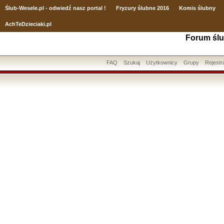
Ślub
-Wesele.pl - odwiedź nasz portal !
Fryzury ślubne 2016
Komis ślubny
AchTeDzieciaki.pl
Forum ślu
FAQ
Szukaj
Użytkownicy
Grupy
Rejestr