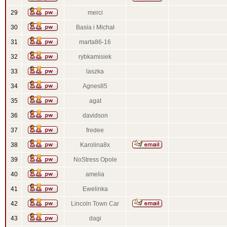
29
merci
30
Basia i Michał
31
marta86-16
32
rybkamisiek
33
laszka
34
Agnes85
35
agat
36
davidson
37
fredee
38
Karolina8x
39
NoStress Opole
40
amelia
41
Ewelinka
42
Lincoln Town Car
43
dagi