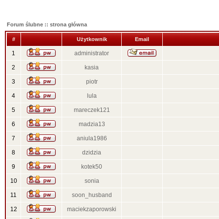
Forum ślubne :: strona główna
#
Użytkownik
Email
1
administrator
2
kasia
3
piotr
4
lula
5
mareczek121
6
madzia13
7
aniula1986
8
dzidzia
9
kotek50
10
sonia
11
soon_husband
12
maciekzaporowski