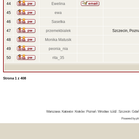
44
Ewelina
45
ewa
46
Sasetka
47
przemekbialek
Szczecin, Pozn
48
Monika Matusik
49
peonia_nia
50
rita_35
Strona
1
z
408
Warszawa : Katowice : Kraków : Poznań : Wrocław : Łódź : Szczecin : Gdańsk 
Powered by
p