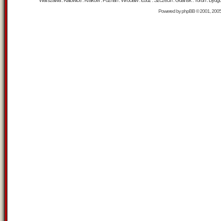
Warszawa : Katowice : Kraków : Poznań : Wrocław : Łódź : Szczecin : Gdańsk : Toruń : Bydgosz
Powered by
phpBB
© 2001, 200