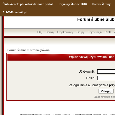
Ślub
-Wesele.pl - odwiedź nasz portal !
Fryzury ślubne 2016
Komis ślubny
AchTeDzieciaki.pl
Forum ślubne Ślub
FAQ
Szukaj
Użytkownicy
Grupy
Rejestracja
Profil
Forum ślubne :: strona główna
Wpisz nazwę użytkownika i has
Użytkownik:
Hasło:
Zaloguj mnie automatycznie przy
Zapomniałem has