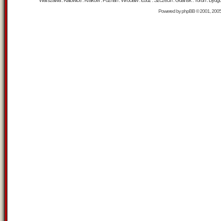
Warszawa : Katowice : Kraków : Poznań : Wrocław : Łódź : Szczecin : Gdańsk : Toruń : Bydgosz
Powered by
phpBB
© 2001, 200