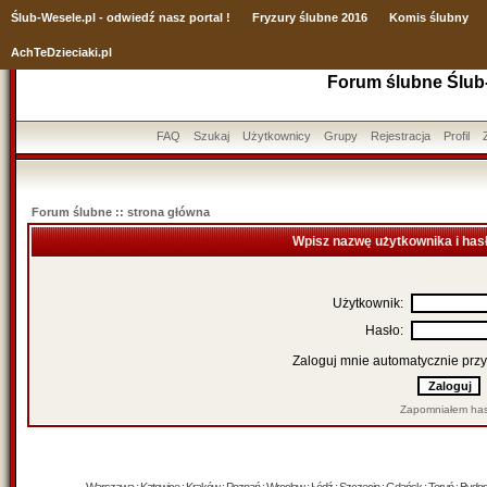
Ślub
-Wesele.pl - odwiedź nasz portal !
Fryzury ślubne 2016
Komis ślubny
AchTeDzieciaki.pl
Forum ślubne Ślub
FAQ
Szukaj
Użytkownicy
Grupy
Rejestracja
Profil
Forum ślubne :: strona główna
Wpisz nazwę użytkownika i has
Użytkownik:
Hasło:
Zaloguj mnie automatycznie przy
Zapomniałem has