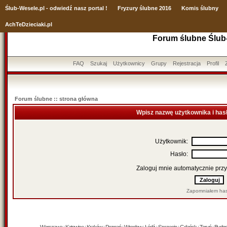
Ślub
-Wesele.pl - odwiedź nasz portal !
Fryzury ślubne 2016
Komis ślubny
AchTeDzieciaki.pl
Forum ślubne Ślub
FAQ
Szukaj
Użytkownicy
Grupy
Rejestracja
Profil
Forum ślubne :: strona główna
Wpisz nazwę użytkownika i has
Użytkownik:
Hasło:
Zaloguj mnie automatycznie przy
Zapomniałem has