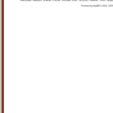
Warszawa : Katowice : Kraków : Poznań : Wrocław : Łódź : Szczecin : Gdańsk : Toruń : Bydgosz
Powered by
phpBB
© 2001, 200