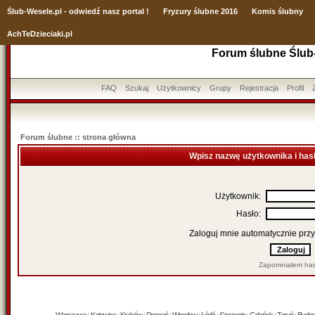
Ślub
-Wesele.pl - odwiedź nasz portal !
Fryzury ślubne 2016
Komis ślubny
AchTeDzieciaki.pl
Forum ślubne Ślub
FAQ
Szukaj
Użytkownicy
Grupy
Rejestracja
Profil
Forum ślubne :: strona główna
Wpisz nazwę użytkownika i has
Użytkownik:
Hasło:
Zaloguj mnie automatycznie przy
Zapomniałem has