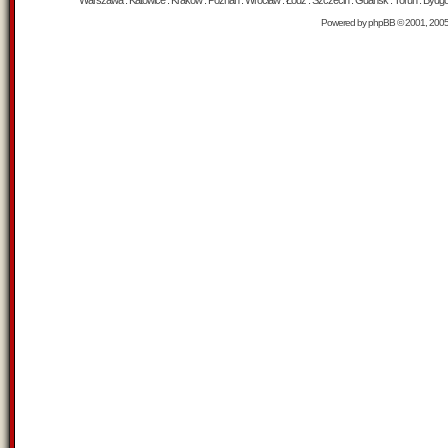
Warszawa : Katowice : Kraków : Poznań : Wrocław : Łódź : Szczecin : Gdańsk : Toruń : Bydgosz
Powered by
phpBB
© 2001, 200