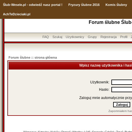
Ślub
-Wesele.pl - odwiedź nasz portal !
Fryzury ślubne 2016
Komis ślubny
AchTeDzieciaki.pl
Forum ślubne Ślub
FAQ
Szukaj
Użytkownicy
Grupy
Rejestracja
Profil
Forum ślubne :: strona główna
Wpisz nazwę użytkownika i has
Użytkownik:
Hasło:
Zaloguj mnie automatycznie przy
Zapomniałem has