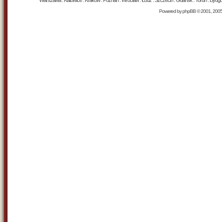
Warszawa : Katowice : Kraków : Poznań : Wrocław : Łódź : Szczecin : Gdańsk : Toruń : Bydgosz
Powered by
phpBB
© 2001, 200