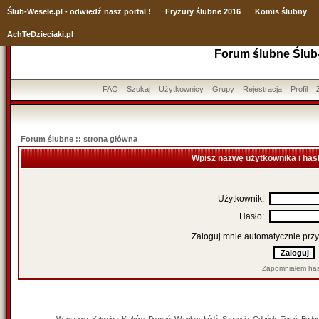
Ślub
-Wesele.pl - odwiedź nasz portal !
Fryzury ślubne 2016
Komis ślubny
AchTeDzieciaki.pl
Forum ślubne Ślub
FAQ
Szukaj
Użytkownicy
Grupy
Rejestracja
Profil
Forum ślubne :: strona główna
Wpisz nazwę użytkownika i has
Użytkownik:
Hasło:
Zaloguj mnie automatycznie przy
Zapomniałem has