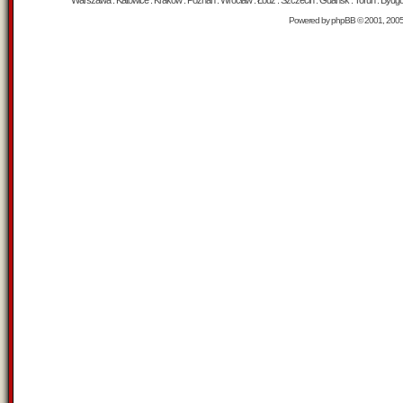
Warszawa : Katowice : Kraków : Poznań : Wrocław : Łódź : Szczecin : Gdańsk : Toruń : Bydgosz
Powered by
phpBB
© 2001, 200