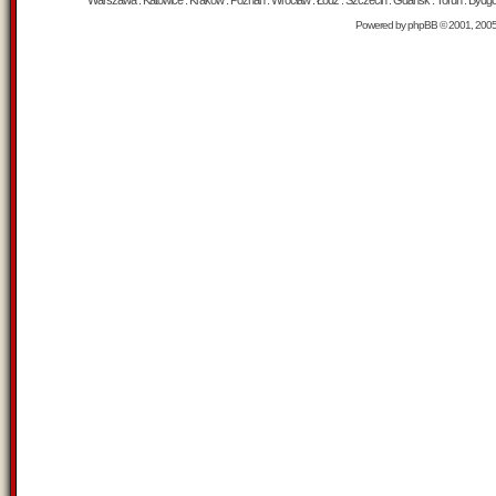
Warszawa : Katowice : Kraków : Poznań : Wrocław : Łódź : Szczecin : Gdańsk : Toruń : Bydgosz
Powered by
phpBB
© 2001, 200