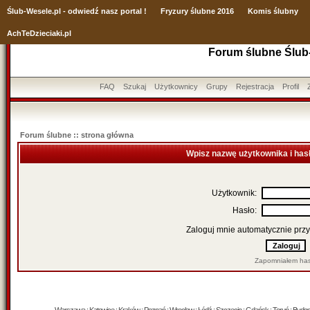
Ślub
-Wesele.pl - odwiedź nasz portal !
Fryzury ślubne 2016
Komis ślubny
AchTeDzieciaki.pl
Forum ślubne Ślub
FAQ
Szukaj
Użytkownicy
Grupy
Rejestracja
Profil
Forum ślubne :: strona główna
Wpisz nazwę użytkownika i has
Użytkownik:
Hasło:
Zaloguj mnie automatycznie przy
Zapomniałem has