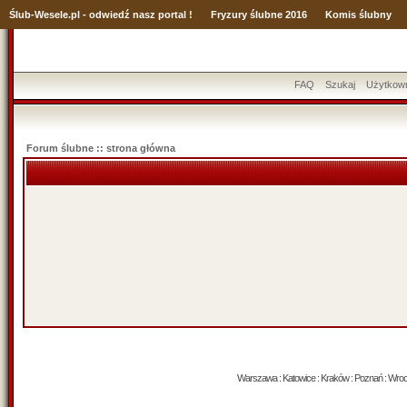
Ślub
-Wesele.pl - odwiedź nasz portal !
Fryzury ślubne 2016
Komis ślubny
FAQ
Szukaj
Użytkow
Forum ślubne :: strona główna
Warszawa : Katowice : Kraków : Poznań : Wrocław