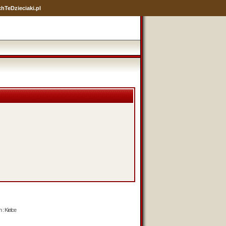
hTeDzieciaki.pl
 : Kielce