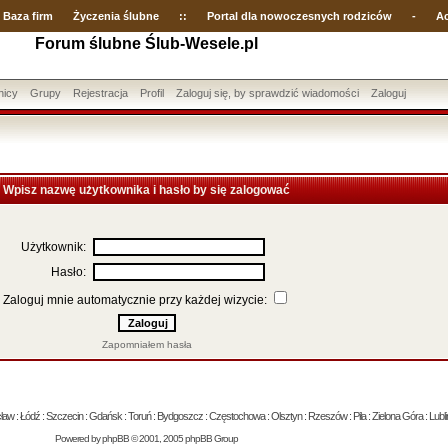
Baza firm
Życzenia ślubne
::
Portal dla nowoczesnych rodziców
-
Ac
Forum ślubne Ślub-Wesele.pl
nicy
Grupy
Rejestracja
Profil
Zaloguj się, by sprawdzić wiadomości
Zaloguj
Wpisz nazwę użytkownika i hasło by się zalogować
Użytkownik:
Hasło:
Zaloguj mnie automatycznie przy każdej wizycie:
Zapomniałem hasła
 : Łódź : Szczecin : Gdańsk : Toruń : Bydgoszcz : Częstochowa : Olsztyn : Rzeszów : Piła : Zielona Góra : Lublin
Powered by
phpBB
© 2001, 2005 phpBB Group