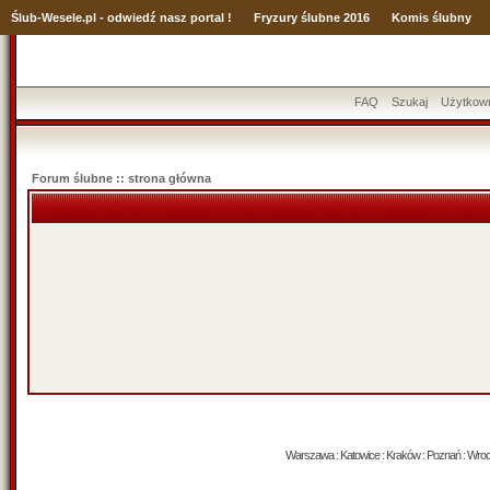
Ślub
-Wesele.pl - odwiedź nasz portal !
Fryzury ślubne 2016
Komis ślubny
FAQ
Szukaj
Użytkow
Forum ślubne :: strona główna
Warszawa : Katowice : Kraków : Poznań : Wrocław