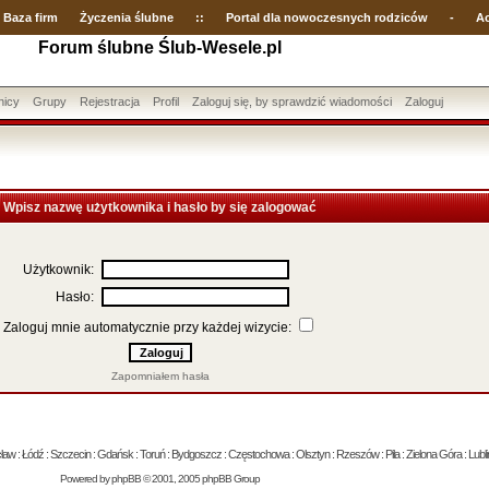
Baza firm
Życzenia ślubne
::
Portal dla nowoczesnych rodziców
-
Ac
Forum ślubne Ślub-Wesele.pl
nicy
Grupy
Rejestracja
Profil
Zaloguj się, by sprawdzić wiadomości
Zaloguj
Wpisz nazwę użytkownika i hasło by się zalogować
Użytkownik:
Hasło:
Zaloguj mnie automatycznie przy każdej wizycie:
Zapomniałem hasła
 : Łódź : Szczecin : Gdańsk : Toruń : Bydgoszcz : Częstochowa : Olsztyn : Rzeszów : Piła : Zielona Góra : Lublin
Powered by
phpBB
© 2001, 2005 phpBB Group