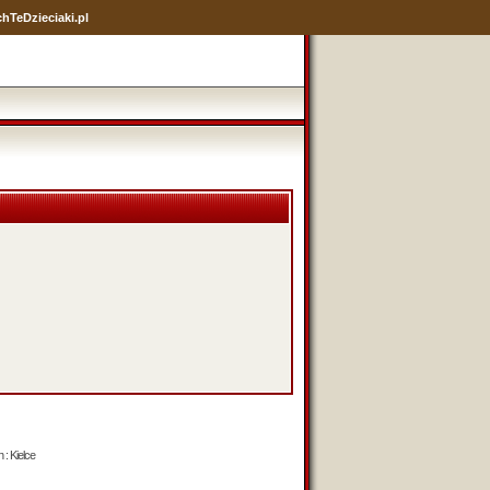
hTeDzieciaki.pl
 : Kielce