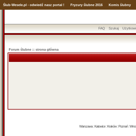
Ślub
-Wesele.pl - odwiedź nasz portal !
Fryzury ślubne 2016
Komis ślubny
FAQ
Szukaj
Użytkow
Forum ślubne :: strona główna
Warszawa : Katowice : Kraków : Poznań : Wrocław