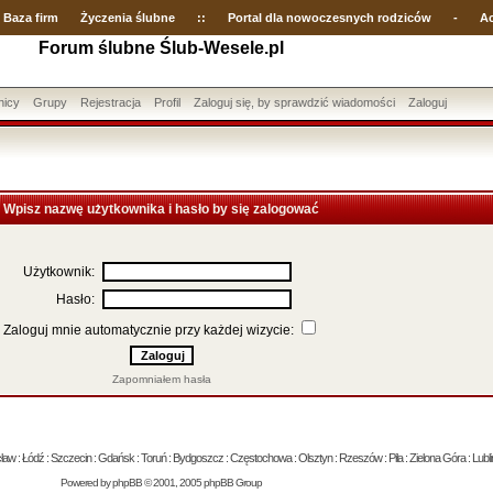
Baza firm
Życzenia ślubne
::
Portal dla nowoczesnych rodziców
-
Ac
Forum ślubne Ślub-Wesele.pl
nicy
Grupy
Rejestracja
Profil
Zaloguj się, by sprawdzić wiadomości
Zaloguj
Wpisz nazwę użytkownika i hasło by się zalogować
Użytkownik:
Hasło:
Zaloguj mnie automatycznie przy każdej wizycie:
Zapomniałem hasła
 : Łódź : Szczecin : Gdańsk : Toruń : Bydgoszcz : Częstochowa : Olsztyn : Rzeszów : Piła : Zielona Góra : Lublin
Powered by
phpBB
© 2001, 2005 phpBB Group