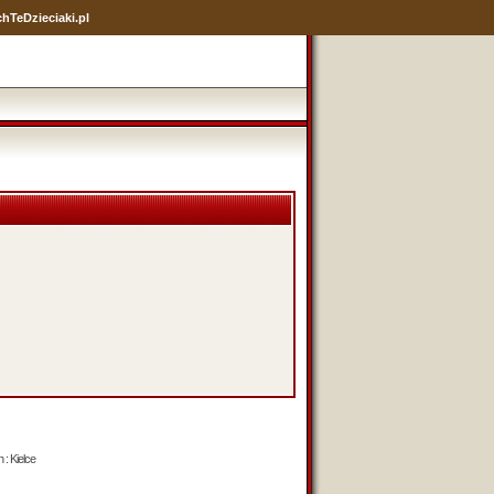
hTeDzieciaki.pl
 : Kielce