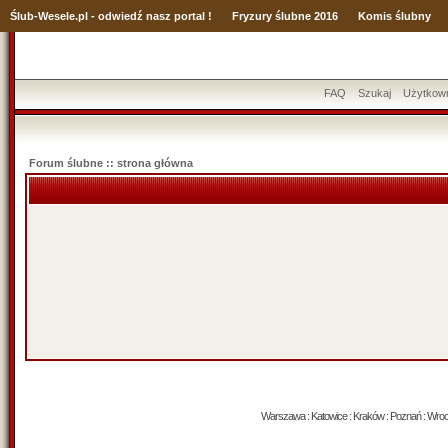
Ślub
-Wesele.pl - odwiedź nasz portal !
Fryzury ślubne 2016
Komis ślubny
FAQ
Szukaj
Użytkow
Forum ślubne :: strona główna
Warszawa : Katowice : Kraków : Poznań : Wrocław