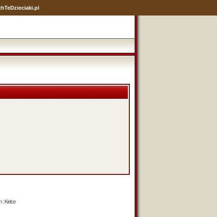
hTeDzieciaki.pl
 : Kielce