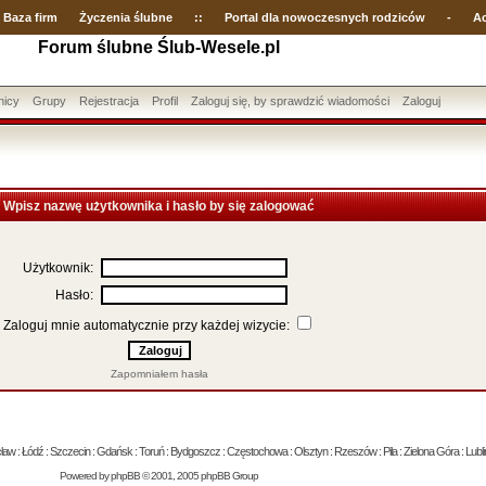
Baza firm
Życzenia ślubne
::
Portal dla nowoczesnych rodziców
-
Ac
Forum ślubne Ślub-Wesele.pl
nicy
Grupy
Rejestracja
Profil
Zaloguj się, by sprawdzić wiadomości
Zaloguj
Wpisz nazwę użytkownika i hasło by się zalogować
Użytkownik:
Hasło:
Zaloguj mnie automatycznie przy każdej wizycie:
Zapomniałem hasła
 : Łódź : Szczecin : Gdańsk : Toruń : Bydgoszcz : Częstochowa : Olsztyn : Rzeszów : Piła : Zielona Góra : Lublin
Powered by
phpBB
© 2001, 2005 phpBB Group