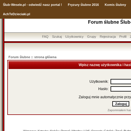
Ślub
-Wesele.pl - odwiedź nasz portal !
Fryzury ślubne 2016
Komis ślubny
AchTeDzieciaki.pl
Forum ślubne Ślub
FAQ
Szukaj
Użytkownicy
Grupy
Rejestracja
Profil
Forum ślubne :: strona główna
Wpisz nazwę użytkownika i has
Użytkownik:
Hasło:
Zaloguj mnie automatycznie przy
Zapomniałem has