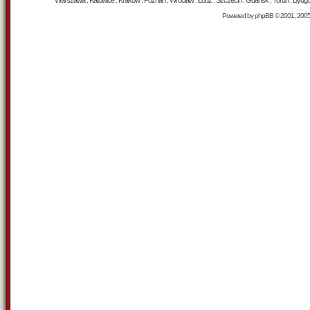
Warszawa : Katowice : Kraków : Poznań : Wrocław : Łódź : Szczecin : Gdańsk : Toruń : Bydgosz
Powered by
phpBB
© 2001, 200