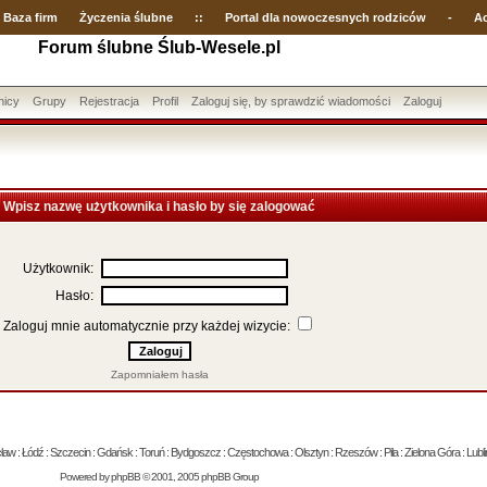
Baza firm
Życzenia ślubne
::
Portal dla nowoczesnych rodziców
-
Ac
Forum ślubne Ślub-Wesele.pl
nicy
Grupy
Rejestracja
Profil
Zaloguj się, by sprawdzić wiadomości
Zaloguj
Wpisz nazwę użytkownika i hasło by się zalogować
Użytkownik:
Hasło:
Zaloguj mnie automatycznie przy każdej wizycie:
Zapomniałem hasła
 : Łódź : Szczecin : Gdańsk : Toruń : Bydgoszcz : Częstochowa : Olsztyn : Rzeszów : Piła : Zielona Góra : Lublin
Powered by
phpBB
© 2001, 2005 phpBB Group