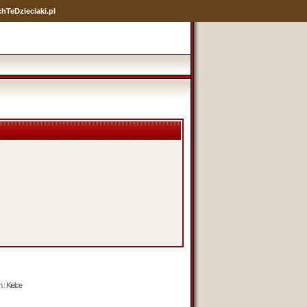
hTeDzieciaki.pl
 : Kielce