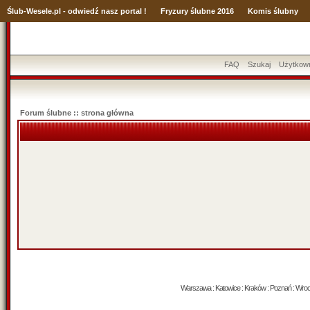
Ślub
-Wesele.pl - odwiedź nasz portal !
Fryzury ślubne 2016
Komis ślubny
FAQ
Szukaj
Użytkow
Forum ślubne :: strona główna
Warszawa : Katowice : Kraków : Poznań : Wrocław