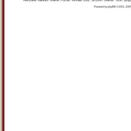
Warszawa : Katowice : Kraków : Poznań : Wrocław : Łódź : Szczecin : Gdańsk : Toruń : Bydgosz
Powered by
phpBB
© 2001, 200