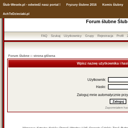
Ślub
-Wesele.pl - odwiedź nasz portal !
Fryzury ślubne 2016
Komis ślubny
AchTeDzieciaki.pl
Forum ślubne Ślub
FAQ
Szukaj
Użytkownicy
Grupy
Rejestracja
Profil
Forum ślubne :: strona główna
Wpisz nazwę użytkownika i has
Użytkownik:
Hasło:
Zaloguj mnie automatycznie przy
Zapomniałem has