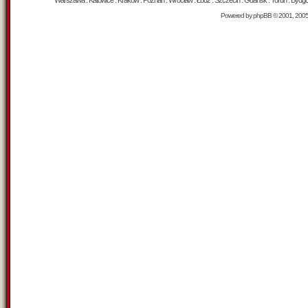
Warszawa : Katowice : Kraków : Poznań : Wrocław : Łódź : Szczecin : Gdańsk : Toruń : Bydgosz
Powered by
phpBB
© 2001, 200