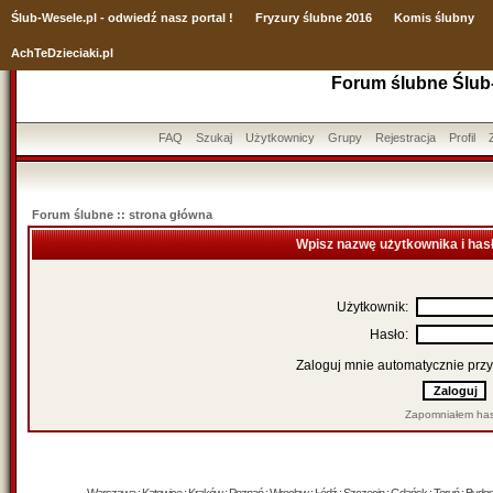
Ślub
-Wesele.pl - odwiedź nasz portal !
Fryzury ślubne 2016
Komis ślubny
AchTeDzieciaki.pl
Forum ślubne Ślub
FAQ
Szukaj
Użytkownicy
Grupy
Rejestracja
Profil
Forum ślubne :: strona główna
Wpisz nazwę użytkownika i has
Użytkownik:
Hasło:
Zaloguj mnie automatycznie przy
Zapomniałem has