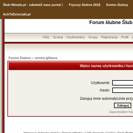
Ślub
-Wesele.pl - odwiedź nasz portal !
Fryzury ślubne 2016
Komis ślubny
AchTeDzieciaki.pl
Forum ślubne Ślub
FAQ
Szukaj
Użytkownicy
Grupy
Rejestracja
Profil
Forum ślubne :: strona główna
Wpisz nazwę użytkownika i has
Użytkownik:
Hasło:
Zaloguj mnie automatycznie przy
Zapomniałem has