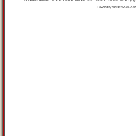
Warszawa : Katowice : Kraków : Poznań : Wrocław : Łódź : Szczecin : Gdańsk : Toruń : Bydgosz
Powered by
phpBB
© 2001, 200