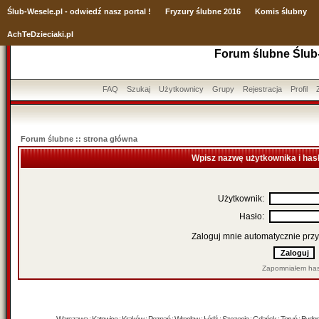
Ślub
-Wesele.pl - odwiedź nasz portal !
Fryzury ślubne 2016
Komis ślubny
AchTeDzieciaki.pl
Forum ślubne Ślub
FAQ
Szukaj
Użytkownicy
Grupy
Rejestracja
Profil
Forum ślubne :: strona główna
Wpisz nazwę użytkownika i has
Użytkownik:
Hasło:
Zaloguj mnie automatycznie przy
Zapomniałem has