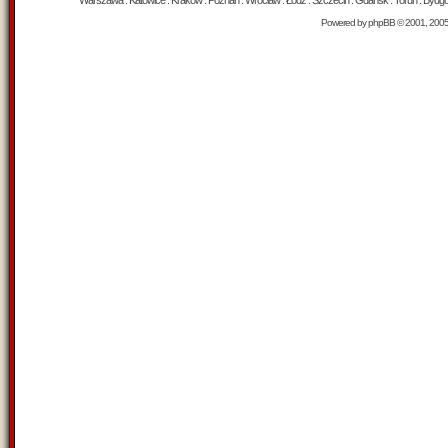
Warszawa : Katowice : Kraków : Poznań : Wrocław : Łódź : Szczecin : Gdańsk : Toruń : Bydgosz
Powered by
phpBB
© 2001, 200