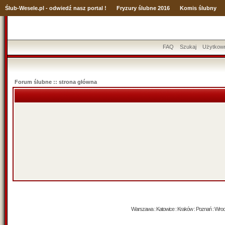
Ślub
-Wesele.pl - odwiedź nasz portal !
Fryzury ślubne 2016
Komis ślubny
FAQ
Szukaj
Użytkow
Forum ślubne :: strona główna
Warszawa : Katowice : Kraków : Poznań : Wrocław