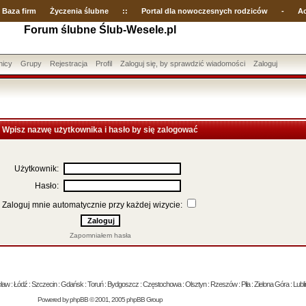
Baza firm
Życzenia ślubne
::
Portal dla nowoczesnych rodziców
-
Ac
Forum ślubne Ślub-Wesele.pl
nicy
Grupy
Rejestracja
Profil
Zaloguj się, by sprawdzić wiadomości
Zaloguj
Wpisz nazwę użytkownika i hasło by się zalogować
Użytkownik:
Hasło:
Zaloguj mnie automatycznie przy każdej wizycie:
Zapomniałem hasła
 : Łódź : Szczecin : Gdańsk : Toruń : Bydgoszcz : Częstochowa : Olsztyn : Rzeszów : Piła : Zielona Góra : Lublin
Powered by
phpBB
© 2001, 2005 phpBB Group