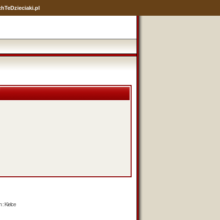
hTeDzieciaki.pl
 : Kielce