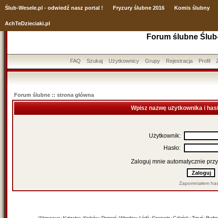
Ślub
-Wesele.pl - odwiedź nasz portal !
Fryzury ślubne 2016
Komis ślubny
AchTeDzieciaki.pl
Forum ślubne Ślub
FAQ
Szukaj
Użytkownicy
Grupy
Rejestracja
Profil
Forum ślubne :: strona główna
Wpisz nazwę użytkownika i has
Użytkownik:
Hasło:
Zaloguj mnie automatycznie przy
Zapomniałem has