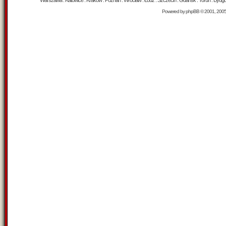
Warszawa : Katowice : Kraków : Poznań : Wrocław : Łódź : Szczecin : Gdańsk : Toruń : Bydgosz
Powered by
phpBB
© 2001, 200