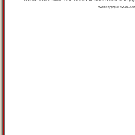
Warszawa : Katowice : Kraków : Poznań : Wrocław : Łódź : Szczecin : Gdańsk : Toruń : Bydgosz
Powered by
phpBB
© 2001, 200