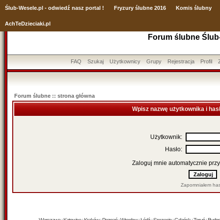
Ślub
-Wesele.pl - odwiedź nasz portal !
Fryzury ślubne 2016
Komis ślubny
AchTeDzieciaki.pl
Forum ślubne Ślub
FAQ
Szukaj
Użytkownicy
Grupy
Rejestracja
Profil
Forum ślubne :: strona główna
Wpisz nazwę użytkownika i has
Użytkownik:
Hasło:
Zaloguj mnie automatycznie przy
Zapomniałem has