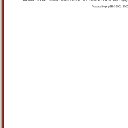
Warszawa : Katowice : Kraków : Poznań : Wrocław : Łódź : Szczecin : Gdańsk : Toruń : Bydgosz
Powered by
phpBB
© 2001, 200