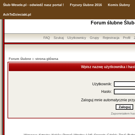
Ślub
-Wesele.pl - odwiedź nasz portal !
Fryzury ślubne 2016
Komis ślubny
AchTeDzieciaki.pl
Forum ślubne Ślub
FAQ
Szukaj
Użytkownicy
Grupy
Rejestracja
Profil
Forum ślubne :: strona główna
Wpisz nazwę użytkownika i has
Użytkownik:
Hasło:
Zaloguj mnie automatycznie przy
Zapomniałem has