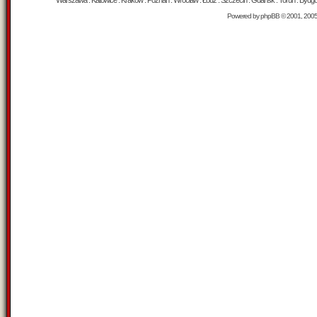
Warszawa : Katowice : Kraków : Poznań : Wrocław : Łódź : Szczecin : Gdańsk : Toruń : Bydgosz
Powered by
phpBB
© 2001, 200