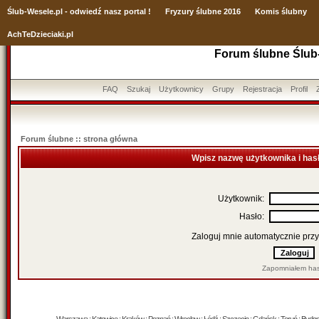
Ślub
-Wesele.pl - odwiedź nasz portal !
Fryzury ślubne 2016
Komis ślubny
AchTeDzieciaki.pl
Forum ślubne Ślub
FAQ
Szukaj
Użytkownicy
Grupy
Rejestracja
Profil
Forum ślubne :: strona główna
Wpisz nazwę użytkownika i has
Użytkownik:
Hasło:
Zaloguj mnie automatycznie przy
Zapomniałem has