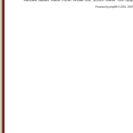
Warszawa : Katowice : Kraków : Poznań : Wrocław : Łódź : Szczecin : Gdańsk : Toruń : Bydgosz
Powered by
phpBB
© 2001, 200