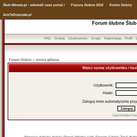
Ślub
-Wesele.pl - odwiedź nasz portal !
Fryzury ślubne 2016
Komis ślubny
AchTeDzieciaki.pl
Forum ślubne Ślub
FAQ
Szukaj
Użytkownicy
Grupy
Rejestracja
Profil
Forum ślubne :: strona główna
Wpisz nazwę użytkownika i has
Użytkownik:
Hasło:
Zaloguj mnie automatycznie przy
Zapomniałem has