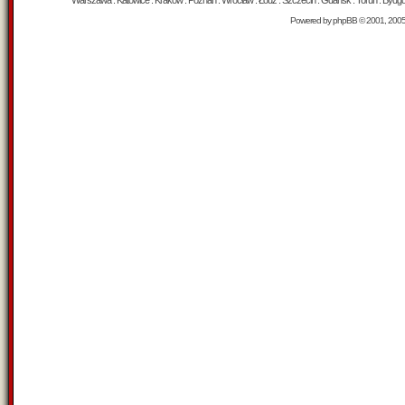
Warszawa : Katowice : Kraków : Poznań : Wrocław : Łódź : Szczecin : Gdańsk : Toruń : Bydgosz
Powered by
phpBB
© 2001, 200