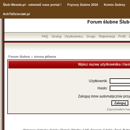
Ślub
-Wesele.pl - odwiedź nasz portal !
Fryzury ślubne 2016
Komis ślubny
AchTeDzieciaki.pl
Forum ślubne Ślub
FAQ
Szukaj
Użytkownicy
Grupy
Rejestracja
Profil
Forum ślubne :: strona główna
Wpisz nazwę użytkownika i has
Użytkownik:
Hasło:
Zaloguj mnie automatycznie przy
Zapomniałem has