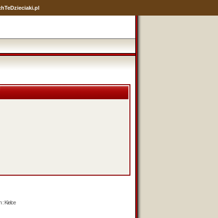
hTeDzieciaki.pl
 : Kielce