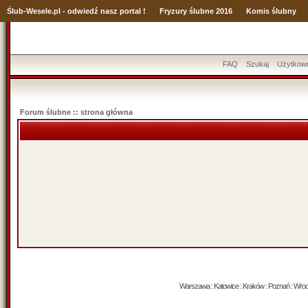
Ślub
-Wesele.pl - odwiedź nasz portal !
Fryzury ślubne 2016
Komis ślubny
FAQ
Szukaj
Użytkow
Forum ślubne :: strona główna
Warszawa : Katowice : Kraków : Poznań : Wrocław