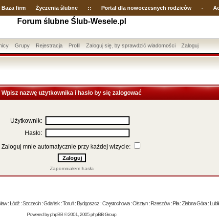
Baza firm
Życzenia ślubne
::
Portal dla nowoczesnych rodziców
-
Ac
Forum ślubne Ślub-Wesele.pl
nicy
Grupy
Rejestracja
Profil
Zaloguj się, by sprawdzić wiadomości
Zaloguj
Wpisz nazwę użytkownika i hasło by się zalogować
Użytkownik:
Hasło:
Zaloguj mnie automatycznie przy każdej wizycie:
Zapomniałem hasła
 : Łódź : Szczecin : Gdańsk : Toruń : Bydgoszcz : Częstochowa : Olsztyn : Rzeszów : Piła : Zielona Góra : Lublin
Powered by
phpBB
© 2001, 2005 phpBB Group