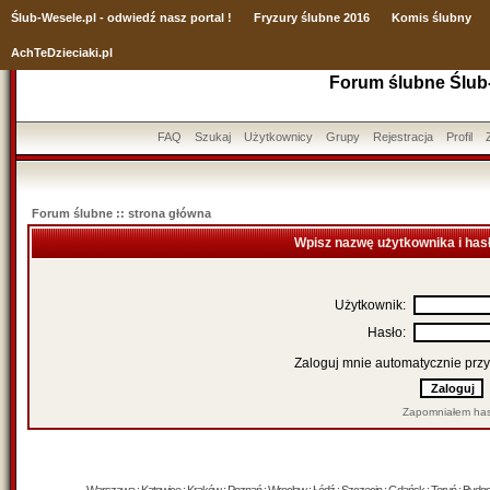
Ślub
-Wesele.pl - odwiedź nasz portal !
Fryzury ślubne 2016
Komis ślubny
AchTeDzieciaki.pl
Forum ślubne Ślub
FAQ
Szukaj
Użytkownicy
Grupy
Rejestracja
Profil
Forum ślubne :: strona główna
Wpisz nazwę użytkownika i has
Użytkownik:
Hasło:
Zaloguj mnie automatycznie przy
Zapomniałem has