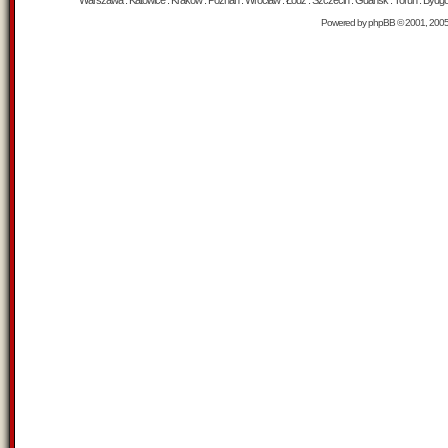
Warszawa : Katowice : Kraków : Poznań : Wrocław : Łódź : Szczecin : Gdańsk : Toruń : Bydgosz
Powered by
phpBB
© 2001, 200