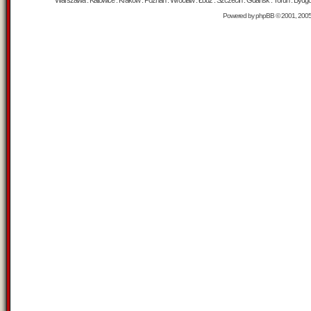
Warszawa : Katowice : Kraków : Poznań : Wrocław : Łódź : Szczecin : Gdańsk : Toruń : Bydgosz
Powered by
phpBB
© 2001, 200