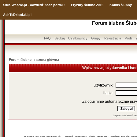
Ślub
-Wesele.pl - odwiedź nasz portal !
Fryzury ślubne 2016
Komis ślubny
AchTeDzieciaki.pl
Forum ślubne Ślub
FAQ
Szukaj
Użytkownicy
Grupy
Rejestracja
Profil
Forum ślubne :: strona główna
Wpisz nazwę użytkownika i has
Użytkownik:
Hasło:
Zaloguj mnie automatycznie przy
Zapomniałem has