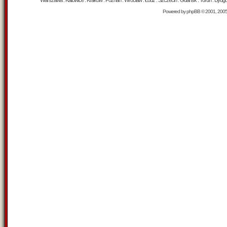
Warszawa : Katowice : Kraków : Poznań : Wrocław : Łódź : Szczecin : Gdańsk : Toruń : Bydgosz
Powered by
phpBB
© 2001, 200