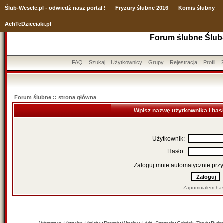
Ślub
-Wesele.pl - odwiedź nasz portal !
Fryzury ślubne 2016
Komis ślubny
AchTeDzieciaki.pl
Forum ślubne Ślub
FAQ
Szukaj
Użytkownicy
Grupy
Rejestracja
Profil
Forum ślubne :: strona główna
Wpisz nazwę użytkownika i has
Użytkownik:
Hasło:
Zaloguj mnie automatycznie przy
Zapomniałem has