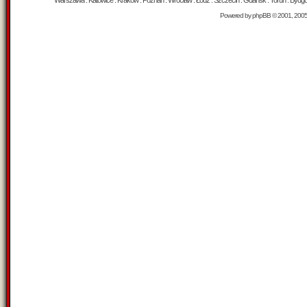
Warszawa : Katowice : Kraków : Poznań : Wrocław : Łódź : Szczecin : Gdańsk : Toruń : Bydgosz
Powered by
phpBB
© 2001, 200