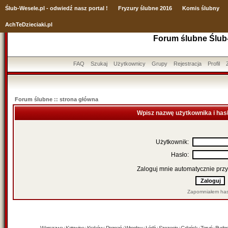
Ślub
-Wesele.pl - odwiedź nasz portal !
Fryzury ślubne 2016
Komis ślubny
AchTeDzieciaki.pl
Forum ślubne Ślub
FAQ
Szukaj
Użytkownicy
Grupy
Rejestracja
Profil
Forum ślubne :: strona główna
Wpisz nazwę użytkownika i has
Użytkownik:
Hasło:
Zaloguj mnie automatycznie przy
Zapomniałem has