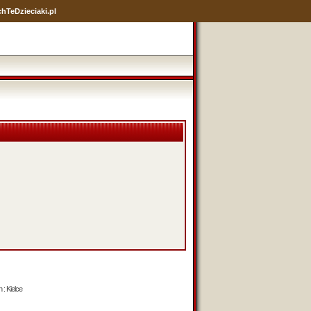
hTeDzieciaki.pl
 : Kielce