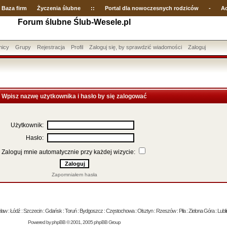
Baza firm
Życzenia ślubne
::
Portal dla nowoczesnych rodziców
-
Ac
Forum ślubne Ślub-Wesele.pl
nicy
Grupy
Rejestracja
Profil
Zaloguj się, by sprawdzić wiadomości
Zaloguj
Wpisz nazwę użytkownika i hasło by się zalogować
Użytkownik:
Hasło:
Zaloguj mnie automatycznie przy każdej wizycie:
Zapomniałem hasła
 : Łódź : Szczecin : Gdańsk : Toruń : Bydgoszcz : Częstochowa : Olsztyn : Rzeszów : Piła : Zielona Góra : Lublin
Powered by
phpBB
© 2001, 2005 phpBB Group