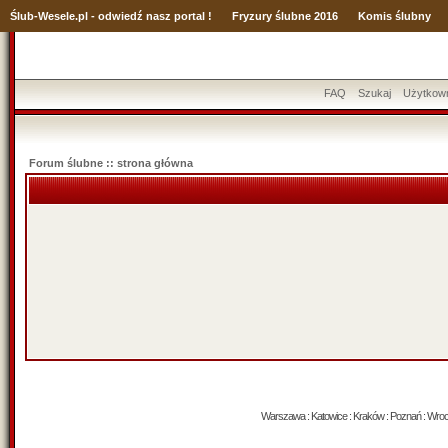
Ślub
-Wesele.pl - odwiedź nasz portal !
Fryzury ślubne 2016
Komis ślubny
FAQ
Szukaj
Użytkow
Forum ślubne :: strona główna
Warszawa : Katowice : Kraków : Poznań : Wrocław