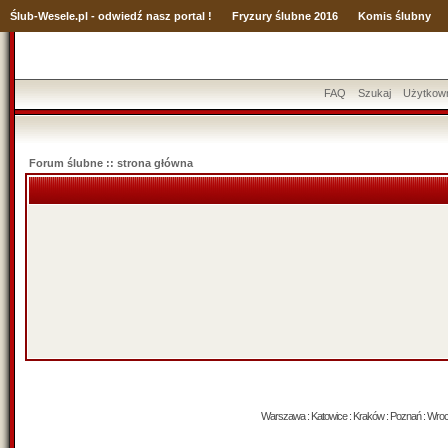
Ślub
-Wesele.pl - odwiedź nasz portal !
Fryzury ślubne 2016
Komis ślubny
FAQ
Szukaj
Użytkow
Forum ślubne :: strona główna
Warszawa : Katowice : Kraków : Poznań : Wrocław