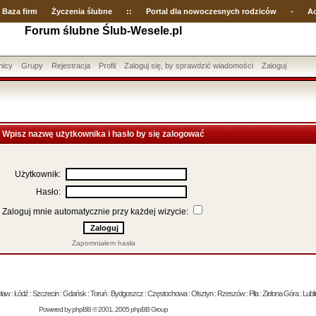
Baza firm
Życzenia ślubne
::
Portal dla nowoczesnych rodziców
-
Ac
Forum ślubne Ślub-Wesele.pl
nicy
Grupy
Rejestracja
Profil
Zaloguj się, by sprawdzić wiadomości
Zaloguj
Wpisz nazwę użytkownika i hasło by się zalogować
Użytkownik:
Hasło:
Zaloguj mnie automatycznie przy każdej wizycie:
Zapomniałem hasła
 : Łódź : Szczecin : Gdańsk : Toruń : Bydgoszcz : Częstochowa : Olsztyn : Rzeszów : Piła : Zielona Góra : Lublin
Powered by
phpBB
© 2001, 2005 phpBB Group