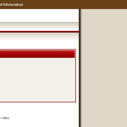
hTeDzieciaki.pl
 : Kielce