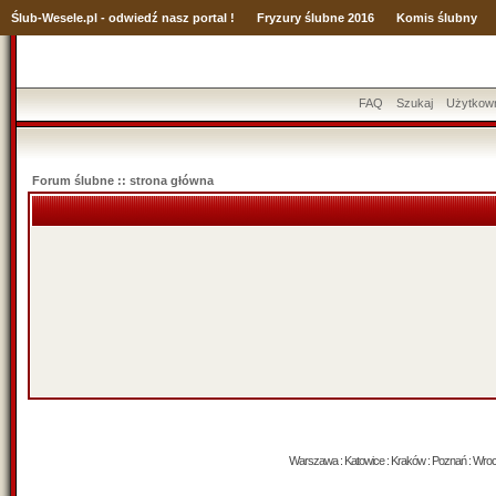
Ślub
-Wesele.pl - odwiedź nasz portal !
Fryzury ślubne 2016
Komis ślubny
FAQ
Szukaj
Użytkow
Forum ślubne :: strona główna
Warszawa : Katowice : Kraków : Poznań : Wrocław