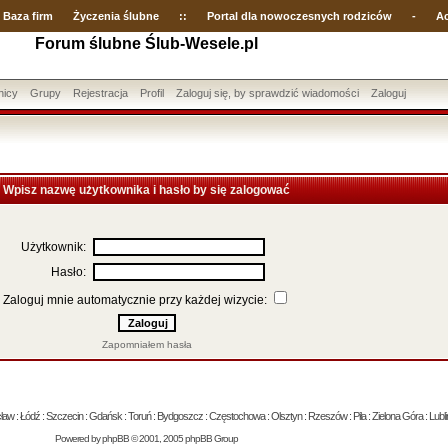
Baza firm
Życzenia ślubne
::
Portal dla nowoczesnych rodziców
-
Ac
Forum ślubne Ślub-Wesele.pl
nicy
Grupy
Rejestracja
Profil
Zaloguj się, by sprawdzić wiadomości
Zaloguj
Wpisz nazwę użytkownika i hasło by się zalogować
Użytkownik:
Hasło:
Zaloguj mnie automatycznie przy każdej wizycie:
Zapomniałem hasła
 : Łódź : Szczecin : Gdańsk : Toruń : Bydgoszcz : Częstochowa : Olsztyn : Rzeszów : Piła : Zielona Góra : Lublin
Powered by
phpBB
© 2001, 2005 phpBB Group