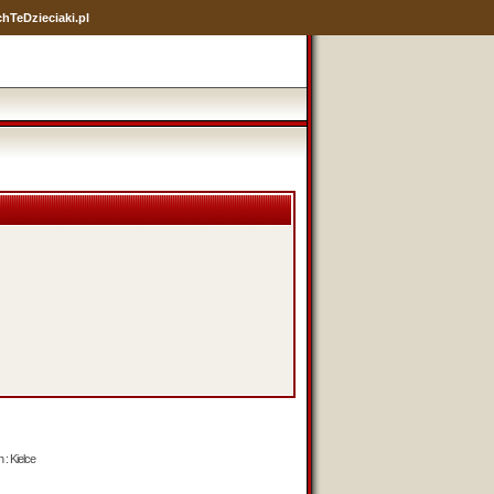
hTeDzieciaki.pl
 : Kielce