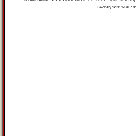
Warszawa : Katowice : Kraków : Poznań : Wrocław : Łódź : Szczecin : Gdańsk : Toruń : Bydgosz
Powered by
phpBB
© 2001, 200