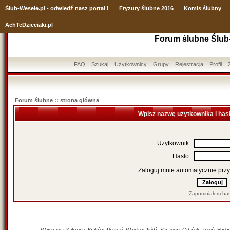
Ślub
-Wesele.pl - odwiedź nasz portal !
Fryzury ślubne 2016
Komis ślubny
AchTeDzieciaki.pl
Forum ślubne Ślub
FAQ
Szukaj
Użytkownicy
Grupy
Rejestracja
Profil
Forum ślubne :: strona główna
Wpisz nazwę użytkownika i has
Użytkownik:
Hasło:
Zaloguj mnie automatycznie przy
Zapomniałem has