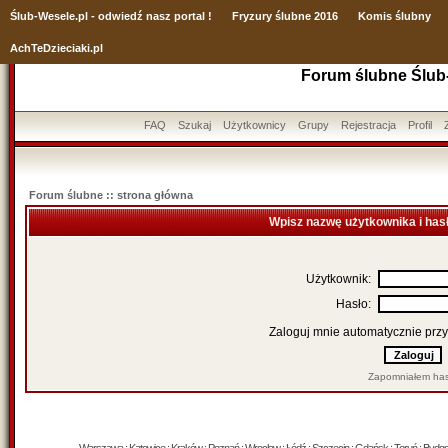
Ślub
-Wesele.pl - odwiedź nasz portal !
Fryzury ślubne 2016
Komis ślubny
AchTeDzieciaki.pl
Forum ślubne Ślub
FAQ
Szukaj
Użytkownicy
Grupy
Rejestracja
Profil
Forum ślubne :: strona główna
Wpisz nazwę użytkownika i has
Użytkownik:
Hasło:
Zaloguj mnie automatycznie przy
Zapomniałem has