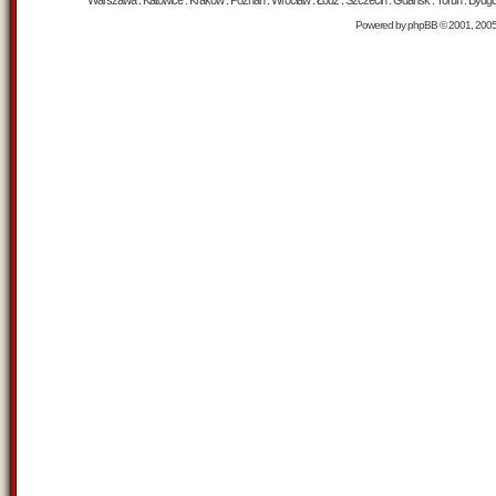
Warszawa : Katowice : Kraków : Poznań : Wrocław : Łódź : Szczecin : Gdańsk : Toruń : Bydgosz
Powered by
phpBB
© 2001, 200