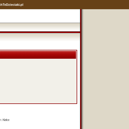
hTeDzieciaki.pl
 : Kielce