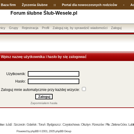
Baza firm
Życzenia ślubne
::
Portal dla nowoczesnych rodziców
-
Ac
Forum ślubne Ślub-Wesele.pl
nicy
Grupy
Rejestracja
Profil
Zaloguj się, by sprawdzić wiadomości
Zaloguj
Wpisz nazwę użytkownika i hasło by się zalogować
Użytkownik:
Hasło:
Zaloguj mnie automatycznie przy każdej wizycie:
Zapomniałem hasła
 : Łódź : Szczecin : Gdańsk : Toruń : Bydgoszcz : Częstochowa : Olsztyn : Rzeszów : Piła : Zielona Góra : Lublin
Powered by
phpBB
© 2001, 2005 phpBB Group