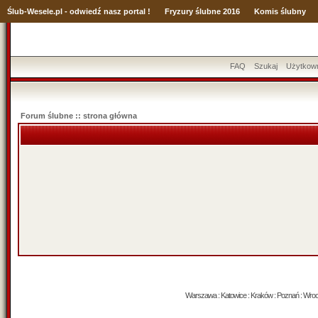
Ślub
-Wesele.pl - odwiedź nasz portal !
Fryzury ślubne 2016
Komis ślubny
FAQ
Szukaj
Użytkow
Forum ślubne :: strona główna
Warszawa : Katowice : Kraków : Poznań : Wrocław