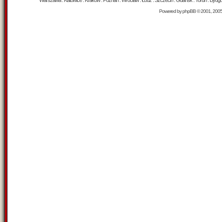
Warszawa : Katowice : Kraków : Poznań : Wrocław : Łódź : Szczecin : Gdańsk : Toruń : Bydgosz
Powered by
phpBB
© 2001, 200