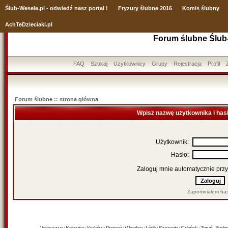
Ślub
-Wesele.pl - odwiedź nasz portal !
Fryzury ślubne 2016
Komis ślubny
AchTeDzieciaki.pl
Forum ślubne Ślub
FAQ
Szukaj
Użytkownicy
Grupy
Rejestracja
Profil
Forum ślubne :: strona główna
Wpisz nazwę użytkownika i has
Użytkownik:
Hasło:
Zaloguj mnie automatycznie przy
Zapomniałem has